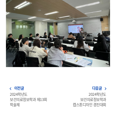
이전글
다음글
navigate_before
navigate_next
2024학년도
2024학년도
보건의료정보학과 제13회
보건의료정보학과
학술제
캡스톤디자인 경진대회