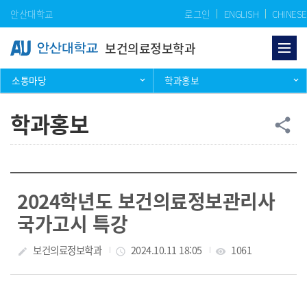
Skip Menu
안산대학교
로그인
ENGLISH
CHINESE
보건의료정보학과
소통마당
학과홍보
학과홍보
공
share
2024학년도 보건의료정보관리사
국가고시 특강
작성자
보건의료정보학과
작성일
2024.10.11 18:05
조회수
1061
create
access_time
visibility