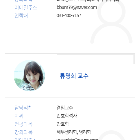
이메일주소
bbum79@naver.com
연락처
031-400-7157
류명희 교수
담당직책
겸임교수
학위
간호학석사
전공과목
간호학
강의과목
해부생리학, 병리학
yusophia@naver.com