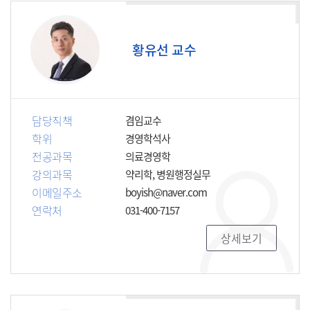
황유선 교수
담당직책
겸임교수
학위
경영학석사
전공과목
의료경영학
강의과목
약리학, 병원행정실무
이메일주소
boyish@naver.com
연락처
031-400-7157
상세보기