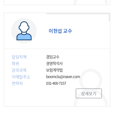
이현섭 교수
담당직책
겸임교수
학위
경영학석사
강의과목
보험계약법
이메일주소
boomclu@naver.com
연락처
031-400-7157
상세보기