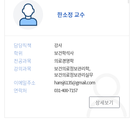
한소정 교수
담당직책
강사
학위
보건학석사
전공과목
의료경영학
강의과목
보건의료정보관리학,
보건의료정보관리실무
이메일주소
hansj6135@gmail.com
연락처
031-400-7157
상세보기