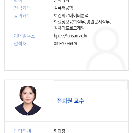
학위
전공과목
컴퓨터공학
강의과목
보건의료데이터분석,
의료정보융합실무, 병원문서실무,
컴퓨터프로그래밍
이메일주소
hplee@ansan.ac.kr
연락처
031-400-6979
전희원 교수
담당직책
학과장