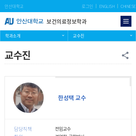
Skip Menu
안산대학교
로그인
ENGLISH
CHINESE
보건의료정보학과
학과소개
교수진
교수진
공
share
한성택 교수
담당직책
전임교수