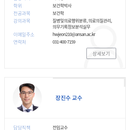
학위
보건학박사
전공과목
보건학
강의과목
질병및의료행위분류, 의료의질관리,
의무기록정보분석실무
이메일주소
hwjeon210@ansan.ac.kr
연락처
031-400-7159
상세보기
장진수 교수
담당직책
전임교수