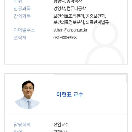
학위
경영학, 공학박사
전공과목
경영학, 컴퓨터공학
강의과목
보건의료조직관리, 공중보건학,
보건의료정보분석, 의료관계법규
이메일주소
sthan@ansan.ac.kr
연락처
031-400-6968
이현표 교수
담당직책
전임교수
공학박사