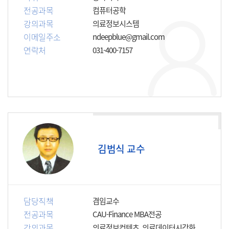
전공과목
컴퓨터공학
강의과목
의료정보시스템
이메일주소
ndeepblue@gmail.com
연락처
031-400-7157
김범식 교수
담당직책
겸임교수
전공과목
CAU-Finance MBA전공
강의과목
의료정보컨텐츠, 의료데이터시각화