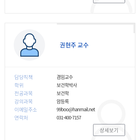
권현주 교수
담당직책
겸임교수
학위
보건학박사
전공과목
보건학
강의과목
암등록
이메일주소
99boo@hanmail.net
연락처
031-400-7157
상세보기